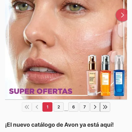
1
2
6
7
...
¡El nuevo catálogo de
Avon
ya está aquí!