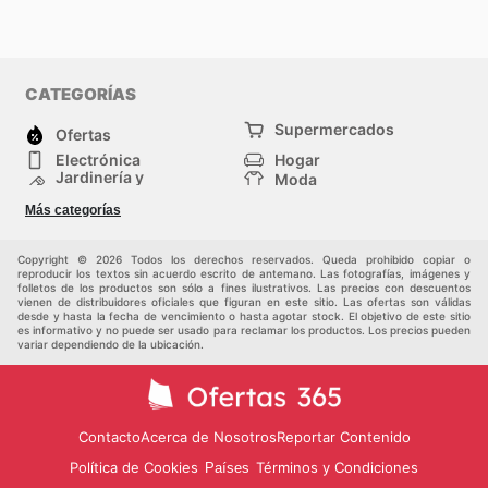
CATEGORÍAS
Supermercados
Ofertas
Electrónica
Hogar
Jardinería y
Moda
Construcción
Tiendas
Salud y Belleza
Más categorías
departamentales
Deportes
Niños
Otros
Copyright © 2026 Todos los derechos reservados. Queda prohibido copiar o
reproducir los textos sin acuerdo escrito de antemano. Las fotografías, imágenes y
folletos de los productos son sólo a fines ilustrativos. Las precios con descuentos
vienen de distribuidores oficiales que figuran en este sitio. Las ofertas son válidas
desde y hasta la fecha de vencimiento o hasta agotar stock. El objetivo de este sitio
es informativo y no puede ser usado para reclamar los productos. Los precios pueden
variar dependiendo de la ubicación.
Contacto
Acerca de Nosotros
Reportar Contenido
Política de Cookies
Términos y Condiciones
Países