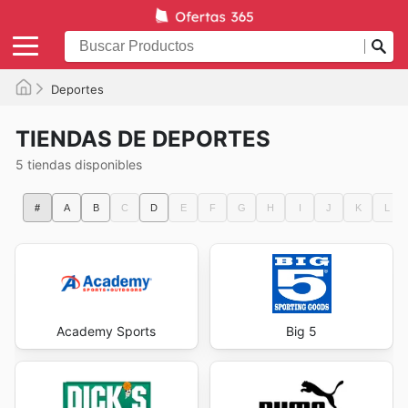
Deportes
TIENDAS DE DEPORTES
5 tiendas disponibles
#
A
B
C
D
E
F
G
H
I
J
K
L
Academy Sports
Big 5