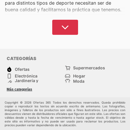
para distintos tipos de deporte necesitan ser de
buena calidad y facilitarnos la práctica que tenemos.
Sin embargo, pueden llegar a ser bastante caros,
especialmente si hablamos de las marcas de más
prestigio y calidad, como Adidas, Nike, Decathlon y
muchas otras más.
El deporte y el ejercicio no deben ser inaccesible.
En
CATEGORÍAS
Ofertas 365, reunimos para ti los mejores artículos a
los mejores precios
. Aquí podrás consultar y
Supermercados
Ofertas
comparar los precios de las marcas más populares y
Electrónica
Hogar
encontrar descuentos que están vigentes al día de
Jardinería y
Moda
Construcción
hoy.
Tiendas
Salud y Belleza
Más categorías
departamentales
Deportes
Niños
Consulta dónde podrás encontrar ese artículo que
Otros
Copyright © 2026 Ofertas 365 Todos los derechos reservados. Queda prohibido
tanto te gusta sin invertir de más y encuentra lo que
copiar o reproducir los textos sin acuerdo escrito de antemano. Las fotografías,
imágenes y folletos de los productos son sólo a fines ilustrativos. Las precios con
más necesites para practicar tu deporte preferido con
descuentos vienen de distribuidores oficiales que figuran en este sitio. Las ofertas son
válidas desde y hasta la fecha de vencimiento o hasta agotar stock. El objetivo de
gusto. Si no te consideras deportista, podrás
este sitio es informativo y no puede ser usado para reclamar los productos. Los
encontrar indumentaria muy atractiva y zapatos
precios pueden variar dependiendo de la ubicación.