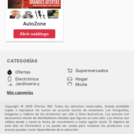
AutoZone
Abrir catálogo
CATEGORÍAS
Supermercados
Ofertas
Electrónica
Hogar
Jardinería y
Moda
Construcción
Tiendas
Salud y Belleza
Más categorías
departamentales
Deportes
Niños
Otros
Copyright © 2026 Ofertas 365 Todos los derechos reservados. Queda prohibido
copiar o reproducir los textos sin acuerdo escrito de antemano. Las fotografías,
imágenes y folletos de los productos son sólo a fines ilustrativos. Las precios con
descuentos vienen de distribuidores oficiales que figuran en este sitio. Las ofertas son
válidas desde y hasta la fecha de vencimiento o hasta agotar stock. El objetivo de
este sitio es informativo y no puede ser usado para reclamar los productos. Los
precios pueden variar dependiendo de la ubicación.