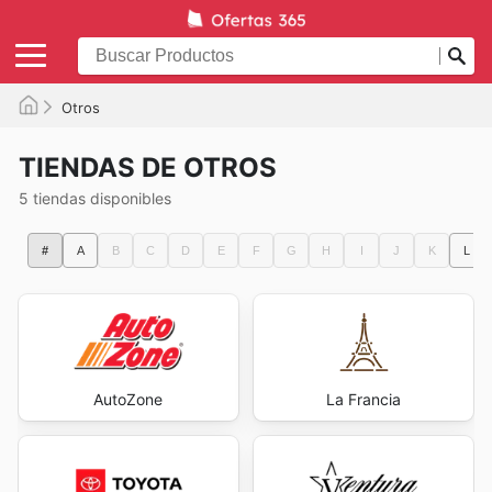
Otros
TIENDAS DE OTROS
5 tiendas disponibles
#
A
B
C
D
E
F
G
H
I
J
K
L
AutoZone
La Francia