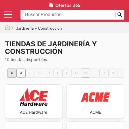
Jardinería y Construcción
TIENDAS DE JARDINERÍA Y
CONSTRUCCIÓN
10 tiendas disponibles
#
A
B
C
D
E
F
G
H
I
J
K
L
ACE Hardware
ACME