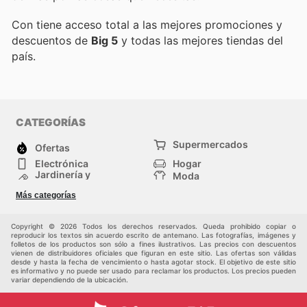
Con
tiene acceso total a las mejores promociones y
descuentos de
Big 5
y todas las mejores tiendas del
país.
CATEGORÍAS
Supermercados
Ofertas
Electrónica
Hogar
Jardinería y
Moda
Construcción
Tiendas
Salud y Belleza
Más categorías
departamentales
Deportes
Niños
Otros
Copyright © 2026 Todos los derechos reservados. Queda prohibido copiar o
reproducir los textos sin acuerdo escrito de antemano. Las fotografías, imágenes y
folletos de los productos son sólo a fines ilustrativos. Las precios con descuentos
vienen de distribuidores oficiales que figuran en este sitio. Las ofertas son válidas
desde y hasta la fecha de vencimiento o hasta agotar stock. El objetivo de este sitio
es informativo y no puede ser usado para reclamar los productos. Los precios pueden
variar dependiendo de la ubicación.