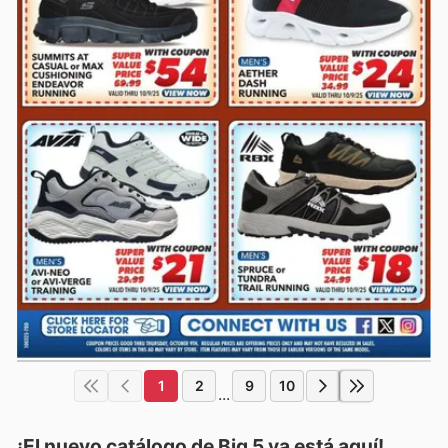
1
2
9
10
...
¡El nuevo catálogo de
Big 5
ya está aquí!