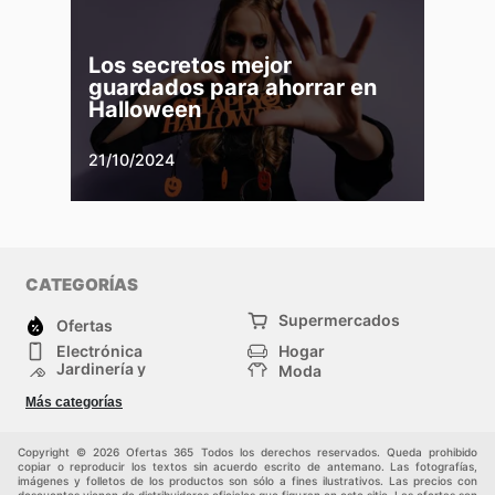
Los secretos mejor
guardados para ahorrar en
Halloween
21/10/2024
CATEGORÍAS
Supermercados
Ofertas
Electrónica
Hogar
Jardinería y
Moda
Construcción
Tiendas
Salud y Belleza
Más categorías
departamentales
Deportes
Niños
Otros
Copyright © 2026 Ofertas 365 Todos los derechos reservados. Queda prohibido
copiar o reproducir los textos sin acuerdo escrito de antemano. Las fotografías,
imágenes y folletos de los productos son sólo a fines ilustrativos. Las precios con