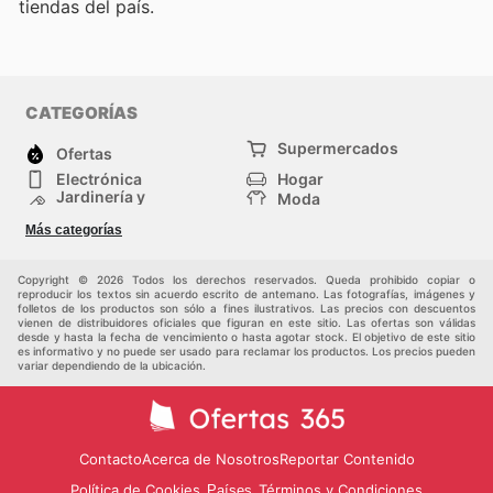
tiendas del país.
CATEGORÍAS
Supermercados
Ofertas
Electrónica
Hogar
Jardinería y
Moda
Construcción
Tiendas
Salud y Belleza
Más categorías
departamentales
Deportes
Niños
Otros
Copyright © 2026 Todos los derechos reservados. Queda prohibido copiar o
reproducir los textos sin acuerdo escrito de antemano. Las fotografías, imágenes y
folletos de los productos son sólo a fines ilustrativos. Las precios con descuentos
vienen de distribuidores oficiales que figuran en este sitio. Las ofertas son válidas
desde y hasta la fecha de vencimiento o hasta agotar stock. El objetivo de este sitio
es informativo y no puede ser usado para reclamar los productos. Los precios pueden
variar dependiendo de la ubicación.
Contacto
Acerca de Nosotros
Reportar Contenido
Política de Cookies
Términos y Condiciones
Países