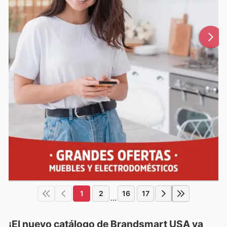
1
2
16
17
...
¡El nuevo catálogo de
Brandsmart USA
ya