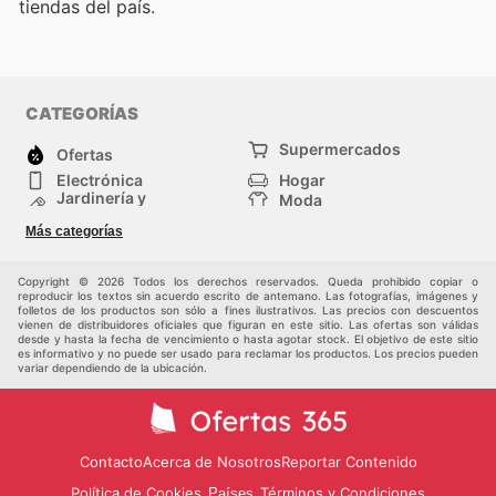
tiendas del país.
CATEGORÍAS
Supermercados
Ofertas
Electrónica
Hogar
Jardinería y
Moda
Construcción
Tiendas
Salud y Belleza
Más categorías
departamentales
Deportes
Niños
Otros
Copyright © 2026 Todos los derechos reservados. Queda prohibido copiar o
reproducir los textos sin acuerdo escrito de antemano. Las fotografías, imágenes y
folletos de los productos son sólo a fines ilustrativos. Las precios con descuentos
vienen de distribuidores oficiales que figuran en este sitio. Las ofertas son válidas
desde y hasta la fecha de vencimiento o hasta agotar stock. El objetivo de este sitio
es informativo y no puede ser usado para reclamar los productos. Los precios pueden
variar dependiendo de la ubicación.
Contacto
Acerca de Nosotros
Reportar Contenido
Política de Cookies
Términos y Condiciones
Países