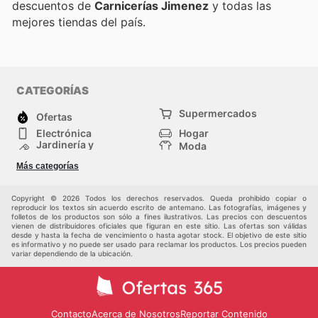
descuentos de
Carnicerías Jimenez
y todas las
mejores tiendas del país.
CATEGORÍAS
Supermercados
Ofertas
Electrónica
Hogar
Jardinería y
Moda
Construcción
Tiendas
Salud y Belleza
Más categorías
departamentales
Deportes
Niños
Otros
Copyright © 2026 Todos los derechos reservados. Queda prohibido copiar o
reproducir los textos sin acuerdo escrito de antemano. Las fotografías, imágenes y
folletos de los productos son sólo a fines ilustrativos. Las precios con descuentos
vienen de distribuidores oficiales que figuran en este sitio. Las ofertas son válidas
desde y hasta la fecha de vencimiento o hasta agotar stock. El objetivo de este sitio
es informativo y no puede ser usado para reclamar los productos. Los precios pueden
variar dependiendo de la ubicación.
Contacto
Acerca de Nosotros
Reportar Contenido