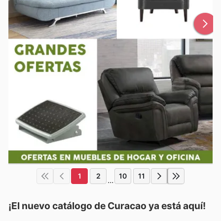
1
2
10
11
...
¡El nuevo catálogo de
Curacao
ya está aquí!