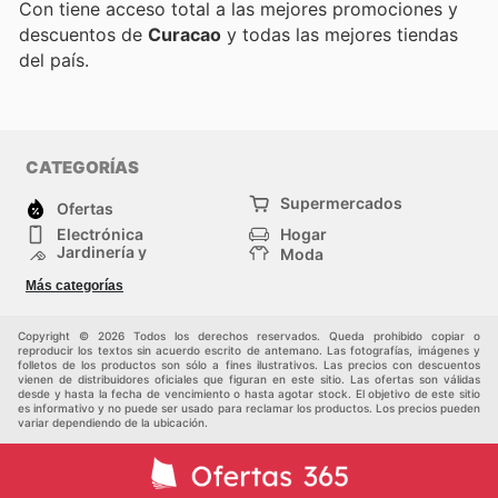
Con
tiene acceso total a las mejores promociones y
descuentos de
Curacao
y todas las mejores tiendas
del país.
CATEGORÍAS
Supermercados
Ofertas
Electrónica
Hogar
Jardinería y
Moda
Construcción
Tiendas
Salud y Belleza
Más categorías
departamentales
Deportes
Niños
Otros
Copyright © 2026 Todos los derechos reservados. Queda prohibido copiar o
reproducir los textos sin acuerdo escrito de antemano. Las fotografías, imágenes y
folletos de los productos son sólo a fines ilustrativos. Las precios con descuentos
vienen de distribuidores oficiales que figuran en este sitio. Las ofertas son válidas
desde y hasta la fecha de vencimiento o hasta agotar stock. El objetivo de este sitio
es informativo y no puede ser usado para reclamar los productos. Los precios pueden
variar dependiendo de la ubicación.