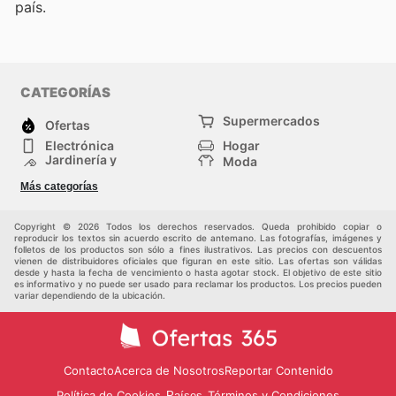
país.
CATEGORÍAS
Supermercados
Ofertas
Electrónica
Hogar
Jardinería y
Moda
Construcción
Tiendas
Salud y Belleza
Más categorías
departamentales
Deportes
Niños
Otros
Copyright © 2026 Todos los derechos reservados. Queda prohibido copiar o
reproducir los textos sin acuerdo escrito de antemano. Las fotografías, imágenes y
folletos de los productos son sólo a fines ilustrativos. Las precios con descuentos
vienen de distribuidores oficiales que figuran en este sitio. Las ofertas son válidas
desde y hasta la fecha de vencimiento o hasta agotar stock. El objetivo de este sitio
es informativo y no puede ser usado para reclamar los productos. Los precios pueden
variar dependiendo de la ubicación.
Contacto
Acerca de Nosotros
Reportar Contenido
Política de Cookies
Términos y Condiciones
Países