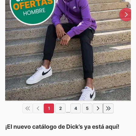
1
2
4
5
...
¡El nuevo catálogo de
Dick’s
ya está aquí!