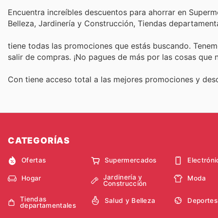
Encuentra increíbles descuentos para ahorrar en Superme
Belleza, Jardinería y Construcción, Tiendas departament
tiene todas las promociones que estás buscando. Tenemo
salir de compras. ¡No pagues de más por las cosas que n
Con
tiene acceso total a las mejores promociones y de
CATEGORÍAS
Ofertas
Supermercados
Electróni
Jardinería y
Hogar
Moda
Construcción
Tiendas
Salud y Belleza
Deportes
departamentales