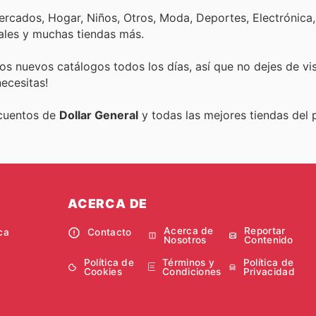
rcados, Hogar, Niños, Otros, Moda, Deportes, Electrónica,
ales y muchas tiendas más.
s nuevos catálogos todos los días, así que no dejes de vi
ecesitas!
scuentos de
Dollar General
y todas las mejores tiendas del p
ACERCA DE
Acerca de
Reportar
ca
Contacto
Nosotros
Contenido
Política de
Términos y
Política de
Cookies
Condiciones
Privacidad