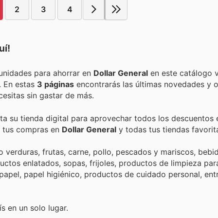
2
3
4
uí!
Encuentra las mejores promociones, descuentos y oportunidades para ahorrar en
Dollar General
en este catálogo v
. En estas
3 páginas
encontrarás las últimas novedades y o
esitas sin gastar de más.
ta su tienda digital para aprovechar todos los descuentos 
de tus compras en
Dollar General
y todas tus tiendas favorit
erduras, frutas, carne, pollo, pescados y mariscos, bebid
uctos enlatados, sopas, frijoles, productos de limpieza para
e papel, papel higiénico, productos de cuidado personal, en
s en un solo lugar.