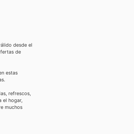
álido desde el
fertas de
en estas
as.
as, refrescos,
 el hogar,
tre muchos