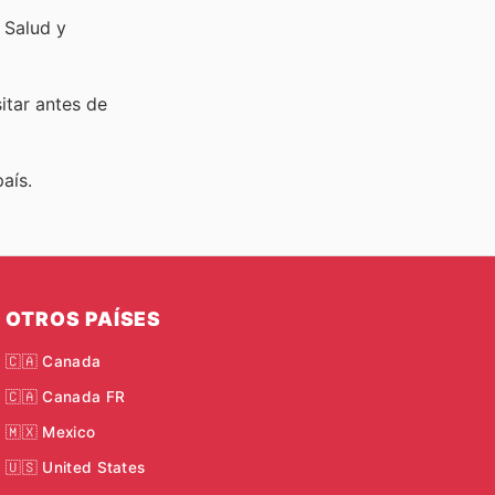
 Salud y
sitar
antes de
aís.
OTROS PAÍSES
🇨🇦 Canada
🇨🇦 Canada FR
🇲🇽 Mexico
🇺🇸 United States