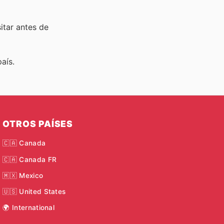
sitar
antes de
aís.
OTROS PAÍSES
🇨🇦 Canada
🇨🇦 Canada FR
🇲🇽 Mexico
🇺🇸 United States
🌍 International