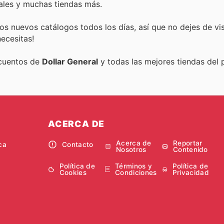
ales y muchas tiendas más.
s nuevos catálogos todos los días, así que no dejes de vi
ecesitas!
scuentos de
Dollar General
y todas las mejores tiendas del p
ACERCA DE
Acerca de
Reportar
ca
Contacto
Nosotros
Contenido
Política de
Términos y
Política de
Cookies
Condiciones
Privacidad