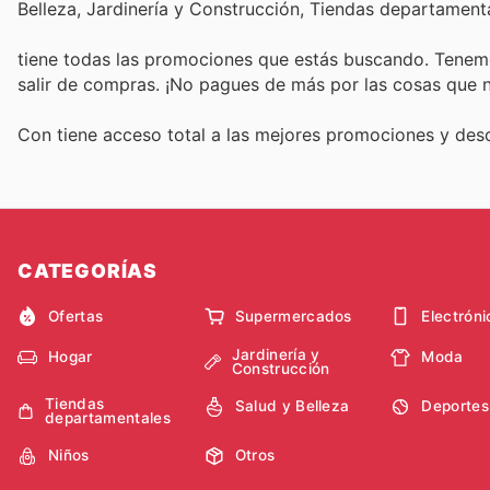
Belleza, Jardinería y Construcción, Tiendas departament
tiene todas las promociones que estás buscando. Tenemo
salir de compras. ¡No pagues de más por las cosas que n
Con
tiene acceso total a las mejores promociones y de
CATEGORÍAS
Ofertas
Supermercados
Electróni
Jardinería y
Hogar
Moda
Construcción
Tiendas
Salud y Belleza
Deportes
departamentales
Niños
Otros