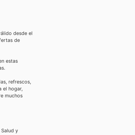
álido desde el
fertas de
en estas
as.
as, refrescos,
 el hogar,
tre muchos
 Salud y