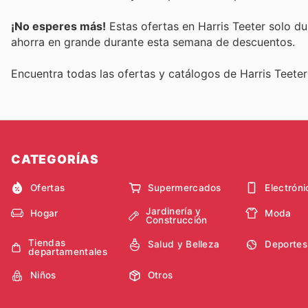
¡No esperes más!
Estas ofertas en Harris Teeter solo d
ahorra en grande durante esta semana de descuentos.
Encuentra todas las ofertas y catálogos de Harris Teete
CATEGORÍAS
Ofertas
Supermercados
Electróni
Jardinería y
Hogar
Moda
Construcción
Tiendas
Salud y Belleza
Deportes
departamentales
Niños
Otros