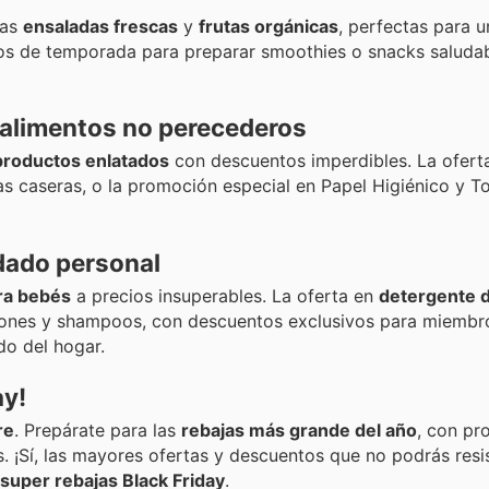
las
ensaladas frescas
y
frutas orgánicas
, perfectas para u
tos de temporada para preparar smoothies o snacks saludab
 alimentos no perecederos
productos enlatados
con descuentos imperdibles. La ofert
sas caseras, o la promoción especial en Papel Higiénico y To
dado personal
ra bebés
a precios insuperables. La oferta en
detergente 
iones y shampoos, con descuentos exclusivos para miembro
do del hogar.
ay!
re
. Prepárate para las
rebajas más grande del año
, con p
s. ¡Sí, las mayores ofertas y descuentos que no podrás resi
super rebajas Black Friday
.