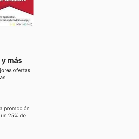
s y más
ejores ofertas
tas
la promoción
 un 25% de