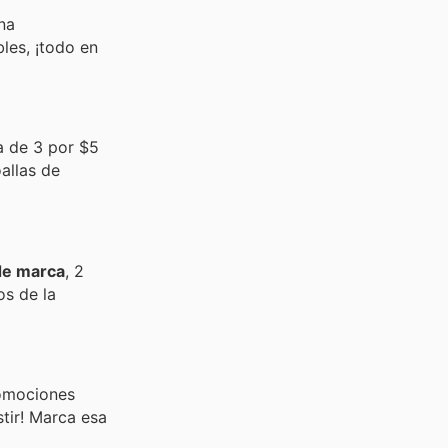
na
les, ¡todo en
a de 3 por $5
allas de
de marca
, 2
s de la
romociones
stir! Marca esa