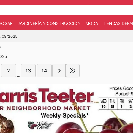
HOGAR
JARDINERÍA Y CONSTRUCCIÓN
MODA
TIENDAS DEP
05/08/2025
R
2025
2
13
14
...