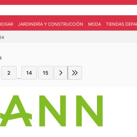
HOGAR
JARDINERÍA Y CONSTRUCCIÓN
MODA
TIENDAS DEP
024
4
2
14
15
...