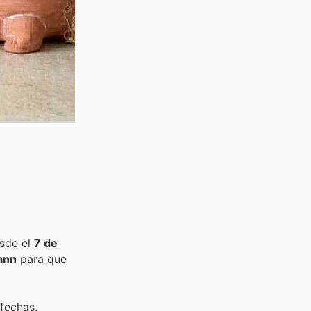
esde el
7 de
ann
para que
 fechas.