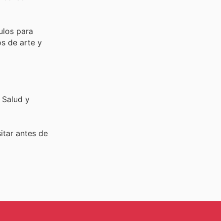
ulos para
os de arte y
 Salud y
sitar
antes de