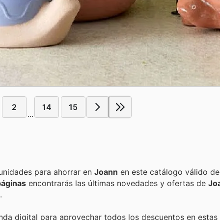
2
14
15
...
Encuentra las mejores promociones, descuentos y oportunidades para ahorrar en
Joann
en este catálogo válido d
páginas
encontrarás las últimas novedades y ofertas de
Jo
.
enda digital para aprovechar todos los descuentos en estas