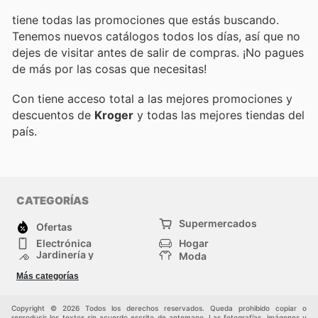
tiene todas las promociones que estás buscando.
Tenemos nuevos catálogos todos los días, así que no
dejes de visitar
antes de salir de compras. ¡No pagues
de más por las cosas que necesitas!
Con
tiene acceso total a las mejores promociones y
descuentos de
Kroger
y todas las mejores tiendas del
país.
CATEGORÍAS
Supermercados
Ofertas
Electrónica
Hogar
Jardinería y
Moda
Construcción
Tiendas
Salud y Belleza
Más categorías
departamentales
Deportes
Niños
Otros
Copyright © 2026 Todos los derechos reservados. Queda prohibido copiar o
reproducir los textos sin acuerdo escrito de antemano. Las fotografías, imágenes y