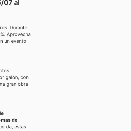
/07 al
rds. Durante
25%. Aprovecha
en un evento
ctos
or galón, con
una gran obra
de
emas de
uerda, estas