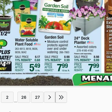
2
26
27
...