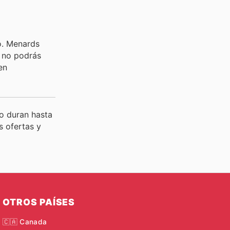
o. Menards
e no podrás
en
o duran hasta
s ofertas y
OTROS PAÍSES
🇨🇦 Canada