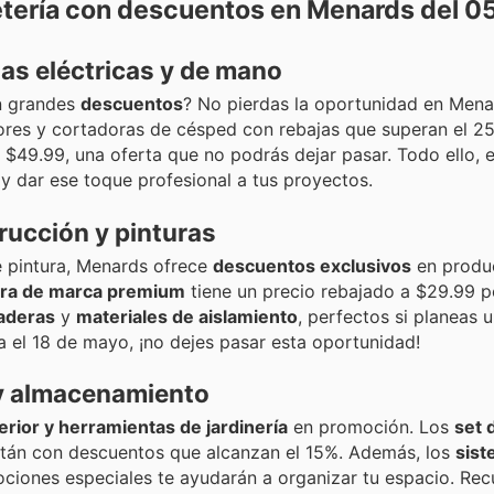
etería con descuentos en Menards del 05
as eléctricas y de mano
n grandes
descuentos
? No pierdas la oportunidad en Mena
adores y cortadoras de césped con rebajas que superan el 
o $49.99, una oferta que no podrás dejar pasar. Todo ello, 
 y dar ese toque profesional a tus proyectos.
rucción y pinturas
e pintura, Menards ofrece
descuentos exclusivos
en produ
ura de marca premium
tiene un precio rebajado a $29.99 p
aderas
y
materiales de aislamiento
, perfectos si planeas 
a el 18 de mayo, ¡no dejes pasar esta oportunidad!
 y almacenamiento
rior y herramientas de jardinería
en promoción. Los
set 
tán con descuentos que alcanzan el 15%. Además, los
sist
iones especiales te ayudarán a organizar tu espacio. Rec