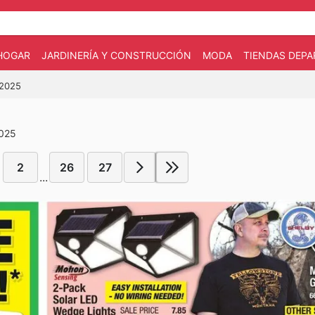
HOGAR
JARDINERÍA Y CONSTRUCCIÓN
MODA
TIENDAS DEP
/2025
2025
2
26
27
...