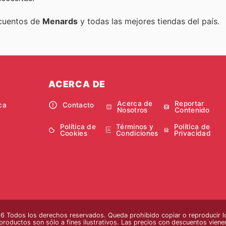
scuentos de
Menards
y todas las mejores tiendas del país.
ACERCA DE
Acerca de
Reportar
ca
Contacto
Nosotros
Contenido
Política de
Términos y
Política de
Cookies
Condiciones
Privacidad
 Todos los derechos reservados. Queda prohibido copiar o reproducir lo
 productos son sólo a fines ilustrativos. Las precios con descuentos vienen