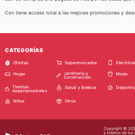
Con
tiene acceso total a las mejores promociones y de
CATEGORÍAS
Ofertas
Supermercados
Electróni
Jardinería y
Hogar
Moda
Construcción
Tiendas
Salud y Belleza
Deportes
departamentales
Niños
Otros
Copyright © 2026
y folletos de los