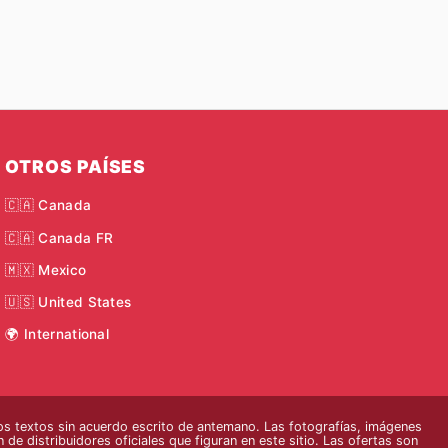
OTROS PAÍSES
🇨🇦 Canada
🇨🇦 Canada FR
🇲🇽 Mexico
🇺🇸 United States
🌍 International
s textos sin acuerdo escrito de antemano. Las fotografías, imágenes
 de distribuidores oficiales que figuran en este sitio. Las ofertas son