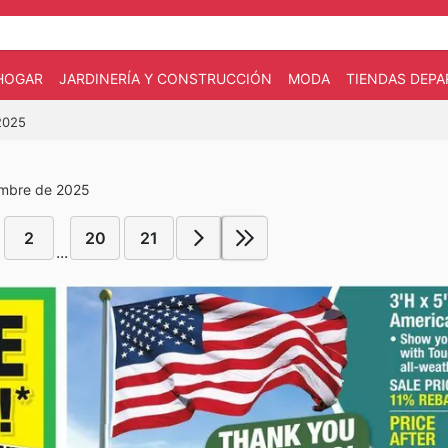
HOGAR
JARDINERÍA Y CONSTRUCCIÓN
MODA
TIENDAS DEP
/2025
embre de 2025
2
20
21
...