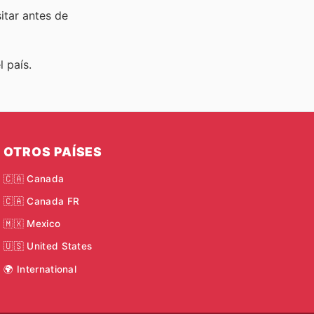
sitar
antes de
 país.
OTROS PAÍSES
🇨🇦 Canada
🇨🇦 Canada FR
🇲🇽 Mexico
🇺🇸 United States
🌍 International