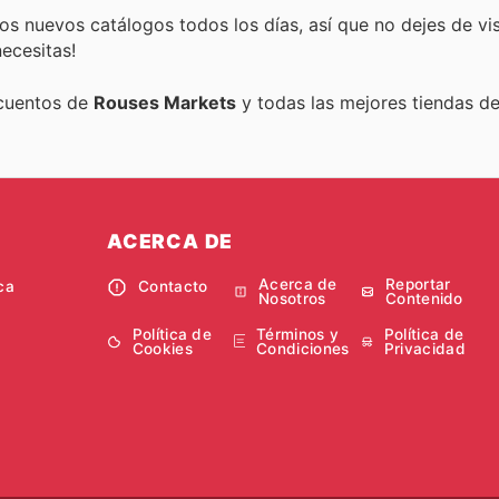
s nuevos catálogos todos los días, así que no dejes de vi
ecesitas!
scuentos de
Rouses Markets
y todas las mejores tiendas del
ACERCA DE
Acerca de
Reportar
ca
Contacto
Nosotros
Contenido
Política de
Términos y
Política de
Cookies
Condiciones
Privacidad