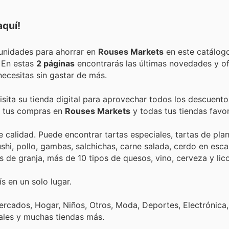
aquí!
Encuentra las mejores promociones, descuentos y oportunidades para ahorrar en
Rouses Markets
en este catálog
. En estas
2 páginas
encontrarás las últimas novedades y o
ecesitas sin gastar de más.
isita su tienda digital para aprovechar todos los descuento
de tus compras en
Rouses Markets
y todas tus tiendas favor
alidad. Puede encontrar tartas especiales, tartas de plan
ushi, pollo, gambas, salchichas, carne salada, cerdo en esc
de granja, más de 10 tipos de quesos, vino, cerveza y lico
s en un solo lugar.
rcados, Hogar, Niños, Otros, Moda, Deportes, Electrónica,
ales y muchas tiendas más.