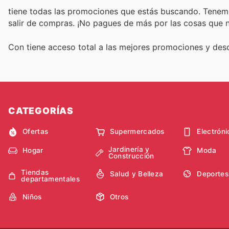
tiene todas las promociones que estás buscando. Tenemo
salir de compras. ¡No pagues de más por las cosas que n
Con
tiene acceso total a las mejores promociones y de
CATEGORÍAS
Ofertas
Supermercados
Electróni
Jardinería y
Hogar
Moda
Construcción
Tiendas
Salud y Belleza
Deportes
departamentales
Niños
Otros