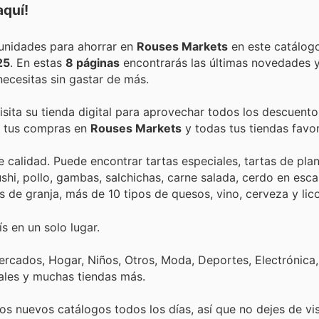
aquí!
Encuentra las mejores promociones, descuentos y oportunidades para ahorrar en
Rouses Markets
en este catálog
25
. En estas
8 páginas
encontrarás las últimas novedades y
ecesitas sin gastar de más.
isita su tienda digital para aprovechar todos los descuento
de tus compras en
Rouses Markets
y todas tus tiendas favor
alidad. Puede encontrar tartas especiales, tartas de plan
ushi, pollo, gambas, salchichas, carne salada, cerdo en esc
de granja, más de 10 tipos de quesos, vino, cerveza y lico
s en un solo lugar.
rcados, Hogar, Niños, Otros, Moda, Deportes, Electrónica,
ales y muchas tiendas más.
s nuevos catálogos todos los días, así que no dejes de vi