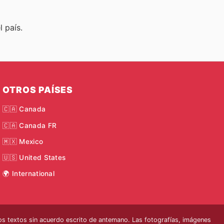
 país.
OTROS PAÍSES
🇨🇦 Canada
🇨🇦 Canada FR
🇲🇽 Mexico
🇺🇸 United States
🌍 International
s textos sin acuerdo escrito de antemano. Las fotografías, imágenes