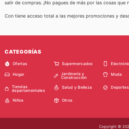
salir de compras. ¡No pagues de más por las cosas que n
Con
tiene acceso total a las mejores promociones y de
CATEGORÍAS
Ofertas
Supermercados
Electróni
Jardinería y
Hogar
Moda
Construcción
Tiendas
Salud y Belleza
Deportes
departamentales
Niños
Otros
Copyright © 2026