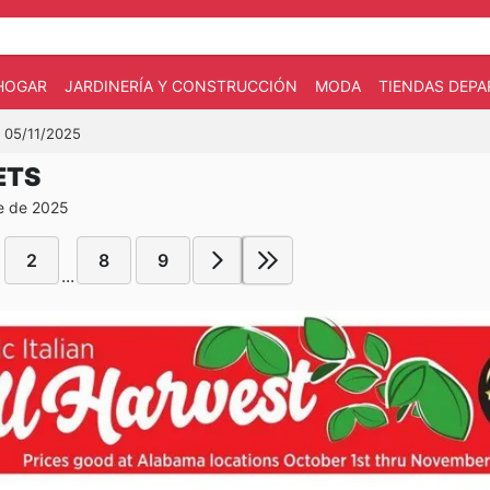
HOGAR
JARDINERÍA Y CONSTRUCCIÓN
MODA
TIENDAS DEP
l 05/11/2025
ETS
re de 2025
2
8
9
...