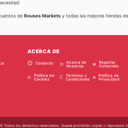
ecesitas!
scuentos de
Rouses Markets
y todas las mejores tiendas del
ACERCA DE
Acerca de
Reportar
ca
Contacto
Nosotros
Contenido
Política de
Términos y
Política de
Cookies
Condiciones
Privacidad
 Todos los derechos reservados. Queda prohibido copiar o reproducir lo