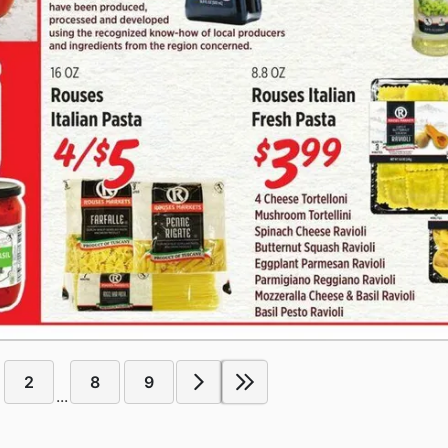
2
8
9
...