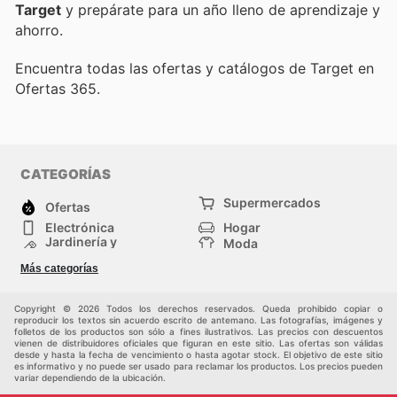
Target
y prepárate para un año lleno de aprendizaje y
ahorro.
Encuentra todas las ofertas y catálogos de Target en
Ofertas 365.
CATEGORÍAS
Supermercados
Ofertas
Electrónica
Hogar
Jardinería y
Moda
Construcción
Tiendas
Salud y Belleza
Más categorías
departamentales
Deportes
Niños
Otros
Copyright © 2026 Todos los derechos reservados. Queda prohibido copiar o
reproducir los textos sin acuerdo escrito de antemano. Las fotografías, imágenes y
folletos de los productos son sólo a fines ilustrativos. Las precios con descuentos
vienen de distribuidores oficiales que figuran en este sitio. Las ofertas son válidas
desde y hasta la fecha de vencimiento o hasta agotar stock. El objetivo de este sitio
es informativo y no puede ser usado para reclamar los productos. Los precios pueden
variar dependiendo de la ubicación.