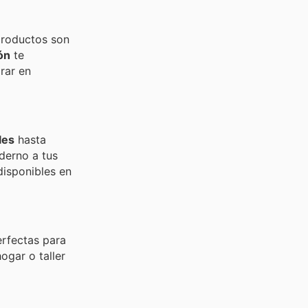
productos son
ón
te
rar en
les
hasta
derno a tus
disponibles en
erfectas para
ogar o taller