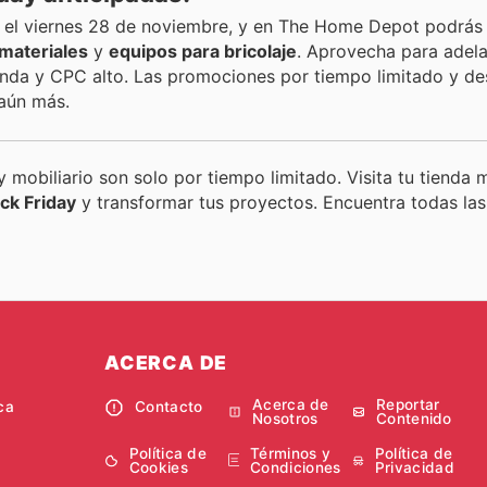
el viernes 28 de noviembre, y en The Home Depot podrás 
materiales
y
equipos para bricolaje
. Aprovecha para adela
nda y CPC alto. Las promociones por tiempo limitado y d
 aún más.
y mobiliario son solo por tiempo limitado. Visita tu tienda
ck Friday
y transformar tus proyectos. Encuentra todas las
ACERCA DE
Acerca de
Reportar
ca
Contacto
Nosotros
Contenido
Política de
Términos y
Política de
Cookies
Condiciones
Privacidad