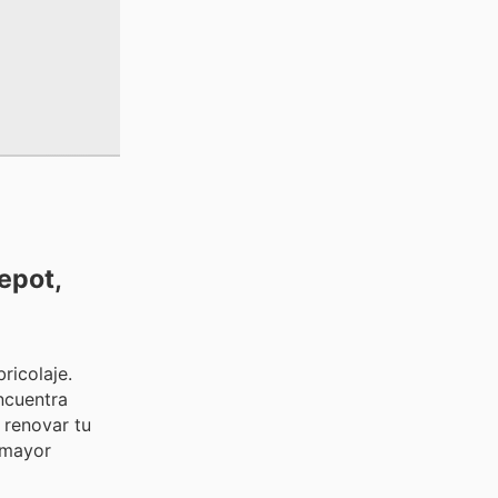
epot,
ricolaje.
ncuentra
 renovar tu
n mayor