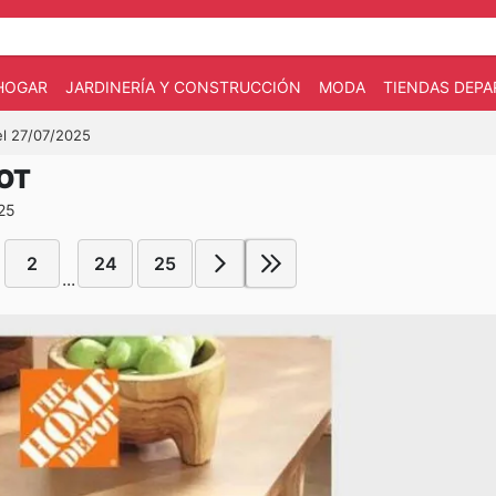
HOGAR
JARDINERÍA Y CONSTRUCCIÓN
MODA
TIENDAS DEP
el 27/07/2025
POT
025
2
24
25
...