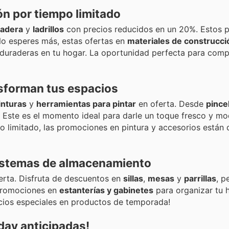
n por tiempo limitado
adera
y
ladrillos
con precios reducidos en un 20%. Estos 
No esperes más, estas ofertas en
materiales de construcci
 duraderas en tu hogar. La oportunidad perfecta para comp
nsforman tus espacios
inturas
y
herramientas para pintar
en oferta. Desde
pince
 Este es el momento ideal para darle un toque fresco y mo
 limitado, las promociones en pintura y accesorios están 
 sistemas de almacenamiento
erta. Disfruta de descuentos en
sillas
,
mesas
y
parrillas
, p
s promociones en
estanterías y gabinetes
para organizar tu h
cios especiales en productos de temporada!
iday anticipadas!