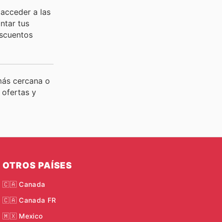
acceder a las
ntar tus
escuentos
 más cercana o
 ofertas y
OTROS PAÍSES
🇨🇦 Canada
🇨🇦 Canada FR
🇲🇽 Mexico