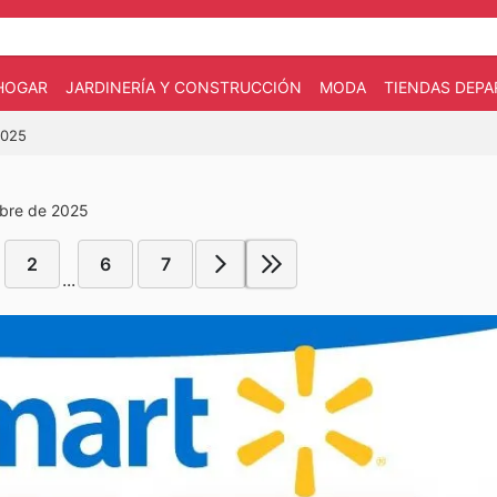
HOGAR
JARDINERÍA Y CONSTRUCCIÓN
MODA
TIENDAS DEP
2025
mbre de 2025
2
6
7
...