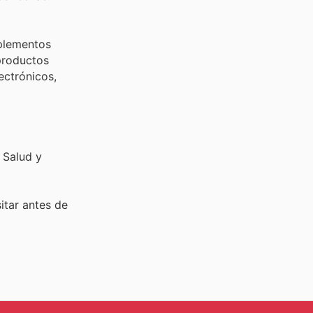
uplementos
 productos
ectrónicos,
 Salud y
sitar
antes de