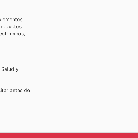
uplementos
 productos
ectrónicos,
 Salud y
sitar
antes de