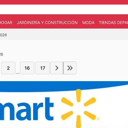
HOGAR
JARDINERÍA Y CONSTRUCCIÓN
MODA
TIENDAS DEP
2026
26
2
16
17
...