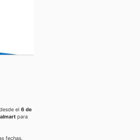
 desde el
6 de
almart
para
as fechas.