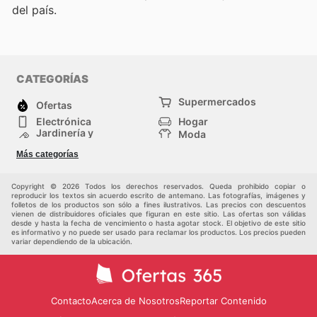
del país.
CATEGORÍAS
Supermercados
Ofertas
Electrónica
Hogar
Jardinería y
Moda
Construcción
Tiendas
Salud y Belleza
Más categorías
departamentales
Deportes
Niños
Otros
Copyright © 2026 Todos los derechos reservados. Queda prohibido copiar o
reproducir los textos sin acuerdo escrito de antemano. Las fotografías, imágenes y
folletos de los productos son sólo a fines ilustrativos. Las precios con descuentos
vienen de distribuidores oficiales que figuran en este sitio. Las ofertas son válidas
desde y hasta la fecha de vencimiento o hasta agotar stock. El objetivo de este sitio
es informativo y no puede ser usado para reclamar los productos. Los precios pueden
variar dependiendo de la ubicación.
Contacto
Acerca de Nosotros
Reportar Contenido