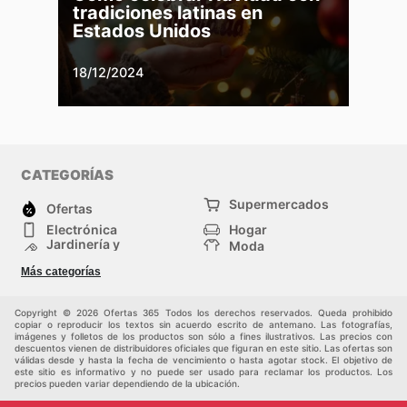
tradiciones latinas en
Estados Unidos
18/12/2024
CATEGORÍAS
Supermercados
Ofertas
Electrónica
Hogar
Jardinería y
Moda
Construcción
Tiendas
Salud y Belleza
Más categorías
departamentales
Deportes
Niños
Otros
Copyright © 2026 Ofertas 365 Todos los derechos reservados. Queda prohibido
copiar o reproducir los textos sin acuerdo escrito de antemano. Las fotografías,
imágenes y folletos de los productos son sólo a fines ilustrativos. Las precios con
descuentos vienen de distribuidores oficiales que figuran en este sitio. Las ofertas son
válidas desde y hasta la fecha de vencimiento o hasta agotar stock. El objetivo de
este sitio es informativo y no puede ser usado para reclamar los productos. Los
precios pueden variar dependiendo de la ubicación.