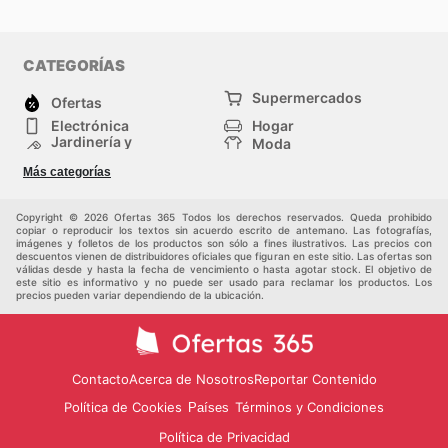
CATEGORÍAS
Supermercados
Ofertas
Electrónica
Hogar
Jardinería y
Moda
Construcción
Tiendas
Salud y Belleza
Más categorías
departamentales
Deportes
Niños
Otros
Copyright © 2026 Ofertas 365 Todos los derechos reservados. Queda prohibido
copiar o reproducir los textos sin acuerdo escrito de antemano. Las fotografías,
imágenes y folletos de los productos son sólo a fines ilustrativos. Las precios con
descuentos vienen de distribuidores oficiales que figuran en este sitio. Las ofertas son
válidas desde y hasta la fecha de vencimiento o hasta agotar stock. El objetivo de
este sitio es informativo y no puede ser usado para reclamar los productos. Los
precios pueden variar dependiendo de la ubicación.
Contacto
Acerca de Nosotros
Reportar Contenido
Política de Cookies
Términos y Condiciones
Países
Política de Privacidad