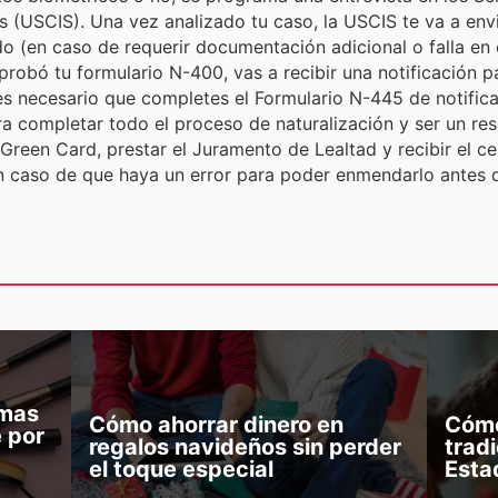
 (USCIS). Una vez analizado tu caso, la USCIS te va a envia
o (en caso de requerir documentación adicional o falla en
probó tu formulario N-400, vas a recibir una notificación pa
 es necesario que completes el Formulario N-445 de notif
Green Card, prestar el Juramento de Lealtad y recibir el ce
en caso de que haya un error para poder enmendarlo antes d
imas
Cómo ahorrar dinero en
Cómo
 por
regalos navideños sin perder
tradi
el toque especial
Esta