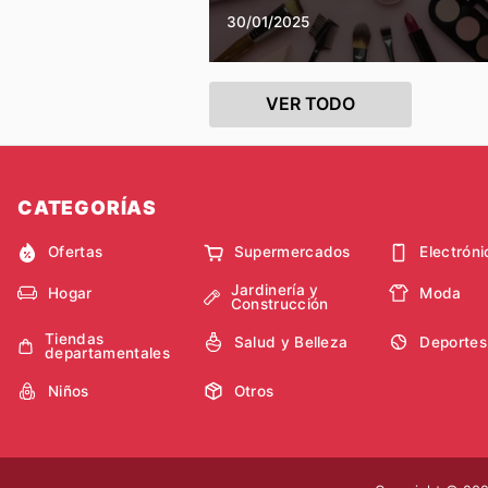
30/01/2025
VER TODO
CATEGORÍAS
Ofertas
Supermercados
Electróni
Jardinería y
Hogar
Moda
Construcción
Tiendas
Salud y Belleza
Deportes
departamentales
Niños
Otros