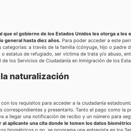
 que el gobierno de los Estados Unidos les otorga a los ex
o general hasta diez años.
Para poder acceder a este perm
s categorías: a través de la familia (cónyuge, hijo o padre
 o estatus de refugiado, ser víctima de trata y/o abuso, ent
ial de los Servicios de Ciudadanía en Inmigración de los Est
la naturalización
on los requisitos para acceder a la ciudadanía estadouni
as correspondientes y presentarlo. Tanto el pago como la p
va a llegar una notificación de recibo y un número para segu
r al aplicante una cita donde le tomen los datos biométric
tos biométricos o no, se programa una entrevista en los Se