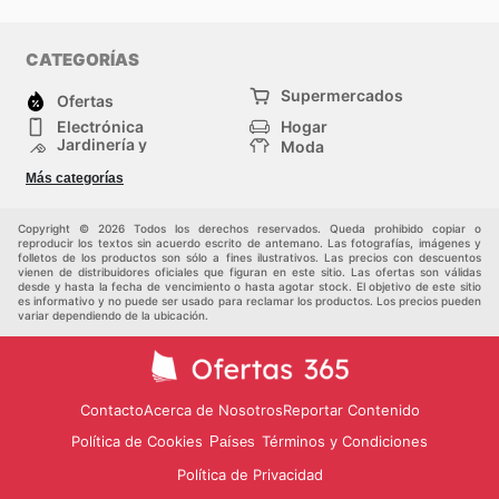
CATEGORÍAS
Supermercados
Ofertas
Electrónica
Hogar
Jardinería y
Moda
Construcción
Tiendas
Salud y Belleza
Más categorías
departamentales
Deportes
Niños
Otros
Copyright © 2026 Todos los derechos reservados. Queda prohibido copiar o
reproducir los textos sin acuerdo escrito de antemano. Las fotografías, imágenes y
folletos de los productos son sólo a fines ilustrativos. Las precios con descuentos
vienen de distribuidores oficiales que figuran en este sitio. Las ofertas son válidas
desde y hasta la fecha de vencimiento o hasta agotar stock. El objetivo de este sitio
es informativo y no puede ser usado para reclamar los productos. Los precios pueden
variar dependiendo de la ubicación.
Contacto
Acerca de Nosotros
Reportar Contenido
Política de Cookies
Términos y Condiciones
Países
Política de Privacidad