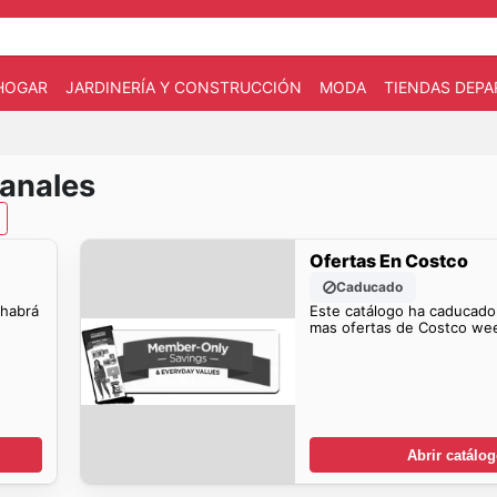
HOGAR
JARDINERÍA Y CONSTRUCCIÓN
MODA
TIENDAS DEP
anales
Ofertas En Costco
Caducado
 habrá
Este catálogo ha caducado
mas ofertas de Costco wee
Abrir catálo