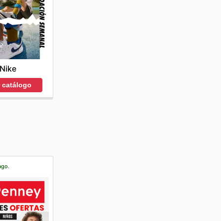
Nike
r catálogo
ago.