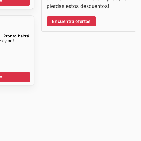
go
pierdas estos descuentos!
Encuentra ofertas
. ¡Pronto habrá
kly ad!
go