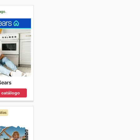
ago.
Sears
r catálogo
días