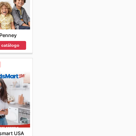
Penney
r catálogo
smart USA