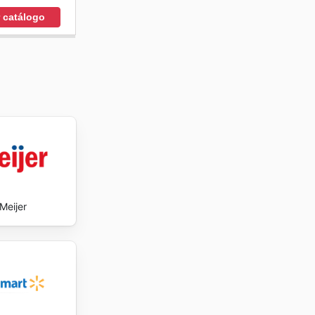
r catálogo
Meijer