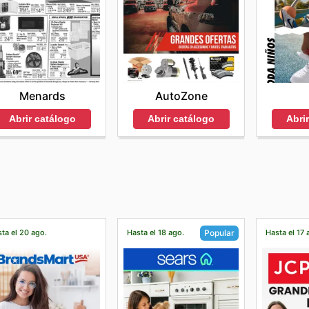
Menards
AutoZone
Abrir catálogo
Abrir catálogo
Abri
ta el 20 ago.
Hasta el 18 ago.
Hasta el 17 
Popular