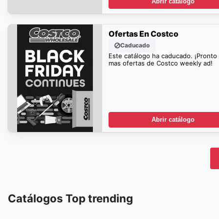
Abrir catálogo
Ofertas En Costco
Caducado
Este catálogo ha caducado. ¡Pronto
mas ofertas de Costco weekly ad!
Abrir catálogo
Catálogos Top trending