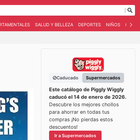
ARTAMENTALES
SALUD Y BELLEZA
DEPORTES
NIÑOS
OTRO
Caducado
Supermercados
Este catálogo de Piggly Wiggly
caducó el 14 de enero de 2026.
Descubre los mejores chollos
para ahorrar en todas tus
compras ¡No pierdas estos
descuentos!
Ir a Supermercados