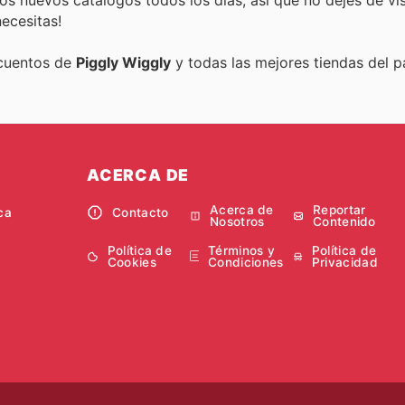
ecesitas!
scuentos de
Piggly Wiggly
y todas las mejores tiendas del pa
ACERCA DE
Acerca de
Reportar
ca
Contacto
Nosotros
Contenido
Política de
Términos y
Política de
Cookies
Condiciones
Privacidad