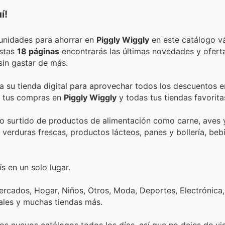
í!
Encuentra las mejores promociones, descuentos y oportunidades para ahorrar en
Piggly Wiggly
en este catálogo vá
estas
18 páginas
encontrarás las últimas novedades y ofer
in gastar de más.
ta su tienda digital para aprovechar todos los descuentos e
de tus compras en
Piggly Wiggly
y todas tus tiendas favorita
lio surtido de productos de alimentación como carne, aves
y verduras frescas, productos lácteos, panes y bollería, beb
s en un solo lugar.
rcados, Hogar, Niños, Otros, Moda, Deportes, Electrónica,
ales y muchas tiendas más.
s nuevos catálogos todos los días, así que no dejes de vi