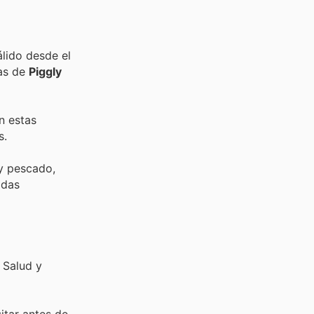
lido desde el
tas de
Piggly
n estas
s.
 y pescado,
idas
 Salud y
sitar
antes de