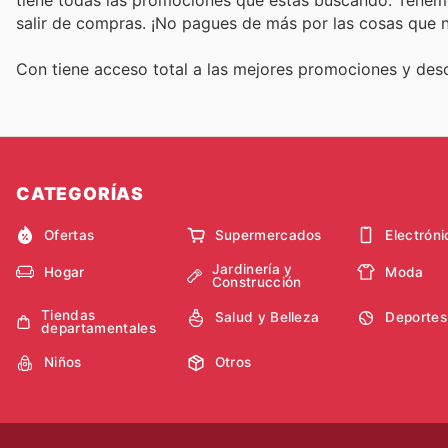
salir de compras. ¡No pagues de más por las cosas que n
Con
tiene acceso total a las mejores promociones y de
CATEGORÍAS
Ofertas
Supermercados
Electróni
Jardinería y
Hogar
Moda
Construcción
Tiendas
Salud y Belleza
Deportes
departamentales
Niños
Otros