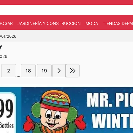
HOGAR
JARDINERÍA Y CONSTRUCCIÓN
MODA
TIENDAS DEP
4/01/2026
Y
2026
2
18
19
...