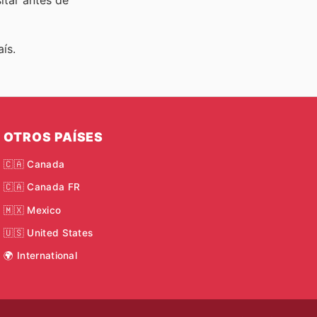
ís.
OTROS PAÍSES
🇨🇦 Canada
🇨🇦 Canada FR
🇲🇽 Mexico
🇺🇸 United States
🌍 International