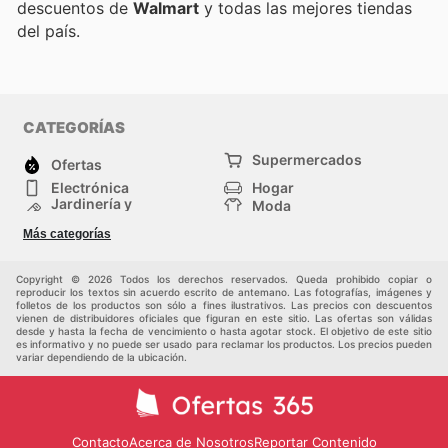
descuentos de
Walmart
y todas las mejores tiendas
del país.
CATEGORÍAS
Supermercados
Ofertas
Electrónica
Hogar
Jardinería y
Moda
Construcción
Tiendas
Salud y Belleza
Más categorías
departamentales
Deportes
Niños
Otros
Copyright © 2026 Todos los derechos reservados. Queda prohibido copiar o
reproducir los textos sin acuerdo escrito de antemano. Las fotografías, imágenes y
folletos de los productos son sólo a fines ilustrativos. Las precios con descuentos
vienen de distribuidores oficiales que figuran en este sitio. Las ofertas son válidas
desde y hasta la fecha de vencimiento o hasta agotar stock. El objetivo de este sitio
es informativo y no puede ser usado para reclamar los productos. Los precios pueden
variar dependiendo de la ubicación.
Contacto
Acerca de Nosotros
Reportar Contenido