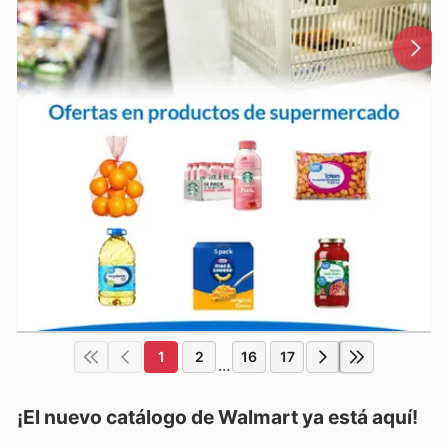
1
2
16
17
...
¡El nuevo catálogo de
Walmart
ya está aquí!