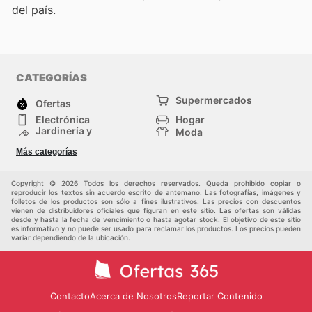
del país.
CATEGORÍAS
Supermercados
Ofertas
Electrónica
Hogar
Jardinería y
Moda
Construcción
Tiendas
Salud y Belleza
Más categorías
departamentales
Deportes
Niños
Otros
Copyright © 2026 Todos los derechos reservados. Queda prohibido copiar o
reproducir los textos sin acuerdo escrito de antemano. Las fotografías, imágenes y
folletos de los productos son sólo a fines ilustrativos. Las precios con descuentos
vienen de distribuidores oficiales que figuran en este sitio. Las ofertas son válidas
desde y hasta la fecha de vencimiento o hasta agotar stock. El objetivo de este sitio
es informativo y no puede ser usado para reclamar los productos. Los precios pueden
variar dependiendo de la ubicación.
Contacto
Acerca de Nosotros
Reportar Contenido