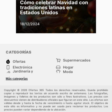
Cómo celebrar Navidad con
tradiciones latinas en
Estados Unidos
18/12/2024
CATEGORÍAS
Supermercados
Ofertas
Electrónica
Hogar
Jardinería y
Moda
Construcción
Tiendas
Salud y Belleza
Más categorías
departamentales
Deportes
Niños
Otros
Copyright © 2026 Ofertas 365 Todos los derechos reservados. Queda prohibido
copiar o reproducir los textos sin acuerdo escrito de antemano. Las fotografías,
imágenes y folletos de los productos son sólo a fines ilustrativos. Las precios con
descuentos vienen de distribuidores oficiales que figuran en este sitio. Las ofertas son
válidas desde y hasta la fecha de vencimiento o hasta agotar stock. El objetivo de
este sitio es informativo y no puede ser usado para reclamar los productos. Los
precios pueden variar dependiendo de la ubicación.