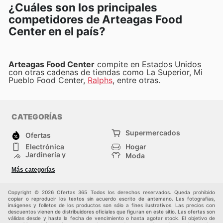
¿Cuáles son los principales
competidores de Arteagas Food
Center en el país?
Arteagas Food Center
compite en Estados Unidos
con otras cadenas de tiendas como La Superior, Mi
Pueblo Food Center,
Ralphs
, entre otras.
CATEGORÍAS
Supermercados
Ofertas
Electrónica
Hogar
Jardinería y
Moda
Construcción
Tiendas
Salud y Belleza
Más categorías
departamentales
Deportes
Niños
Otros
Copyright © 2026 Ofertas 365 Todos los derechos reservados. Queda prohibido
copiar o reproducir los textos sin acuerdo escrito de antemano. Las fotografías,
imágenes y folletos de los productos son sólo a fines ilustrativos. Las precios con
descuentos vienen de distribuidores oficiales que figuran en este sitio. Las ofertas son
válidas desde y hasta la fecha de vencimiento o hasta agotar stock. El objetivo de