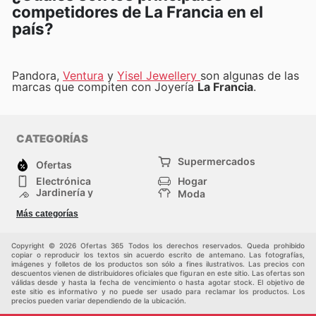
competidores de La Francia en el
país?
Pandora,
Ventura
y
Yisel Jewellery
son algunas de las
marcas que compiten con Joyería
La Francia
.
CATEGORÍAS
Supermercados
Ofertas
Electrónica
Hogar
Jardinería y
Moda
Construcción
Tiendas
Salud y Belleza
Más categorías
departamentales
Deportes
Niños
Otros
Copyright © 2026 Ofertas 365 Todos los derechos reservados. Queda prohibido
copiar o reproducir los textos sin acuerdo escrito de antemano. Las fotografías,
imágenes y folletos de los productos son sólo a fines ilustrativos. Las precios con
descuentos vienen de distribuidores oficiales que figuran en este sitio. Las ofertas son
válidas desde y hasta la fecha de vencimiento o hasta agotar stock. El objetivo de
este sitio es informativo y no puede ser usado para reclamar los productos. Los
precios pueden variar dependiendo de la ubicación.